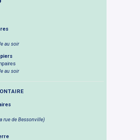
6
res
lle au soir
piers
mpaires
lle au soir
LONTAIRE
aires
a rue de Bessonville)
erre