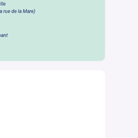
lle
a rue de la Mare)
hant