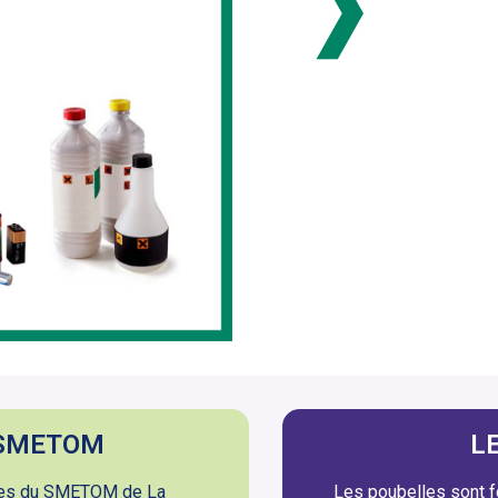
 SMETOM
L
ries du SMETOM de La
Les poubelles sont f